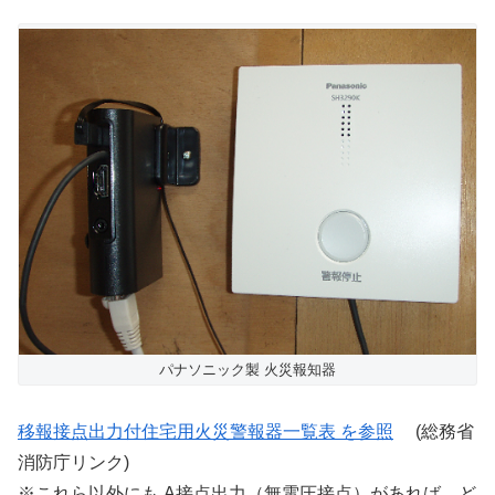
パナソニック製 火災報知器
移報接点出力付住宅用火災警報器一覧表 を参照
(総務省
消防庁リンク)
※これら以外にも A接点出力（無電圧接点）があれば、ど