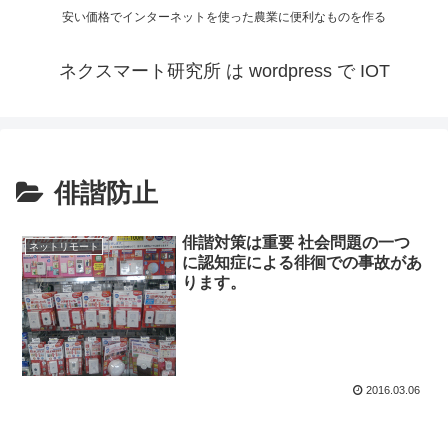
安い価格でインターネットを使った農業に便利なものを作る
ネクスマート研究所 は wordpress で IOT
俳諧防止
俳諧対策は重要 社会問題の一つ
ネットリモート
に認知症による徘徊での事故があ
ります。
2016.03.06